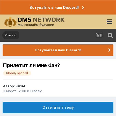
Вступайте в наш Discord!
Classic
Вступайте в наш Discord!
Прилетит ли мне бан?
bloody speed3
Автор:
Kiru4
3 марта, 2018
в
Classic
Ответить в тему