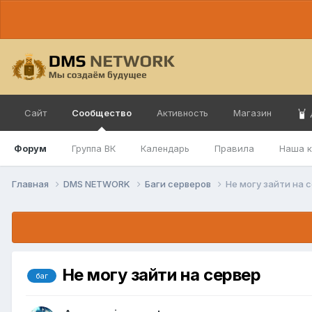
Сайт
Сообщество
Активность
Магазин
Форум
Группа ВК
Календарь
Правила
Наша 
Главная
DMS NETWORK
Баги серверов
Не могу зайти на 
Не могу зайти на сервер
баг