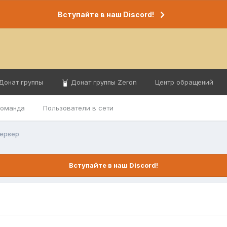
Вступайте в наш Discord!
Донат группы
Донат группы Zeron
Центр обращений
команда
Пользователи в сети
сервер
Вступайте в наш Discord!