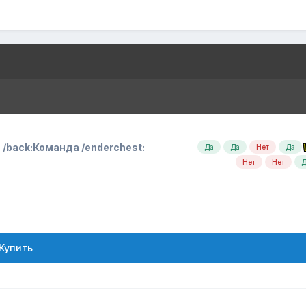
/back:
Команда /enderchest:
Да
Да
Нет
Да
Нет
Нет
Д
Купить