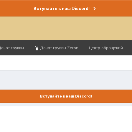
Вступайте в наш Discord!
онат группы
Донат группы Zeron
Центр обращений
Вступайте в наш Discord!