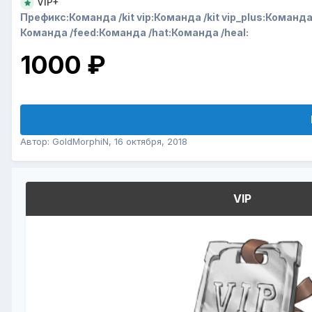
VIP+
Префикс:
Команда /kit vip:
Команда /kit vip_plus:
Команда 
Команда /feed:
Команда /hat:
Команда /heal:
1000 ₽
Автор:
GoldMorphiN
,
16 октября, 2018
VIP