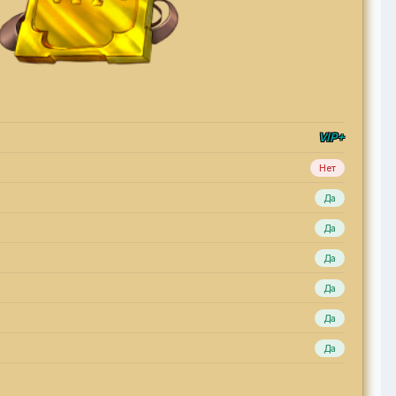
VIP+
Нет
Да
Да
Да
Да
Да
Да