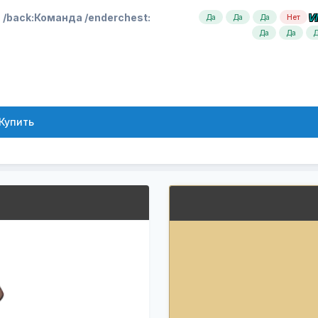
/back:
Команда /enderchest:
V
Да
Да
Да
Нет
Да
Да
Д
Купить