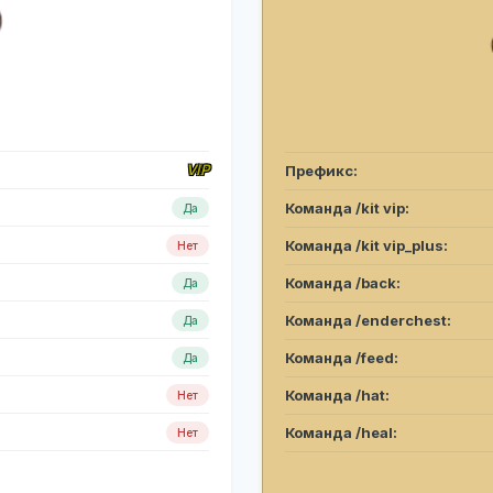
VIP
Префикс:
Команда /kit vip:
Да
Команда /kit vip_plus:
Нет
Команда /back:
Да
Команда /enderchest:
Да
Команда /feed:
Да
Команда /hat:
Нет
Команда /heal:
Нет